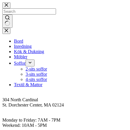
Skip
to
content
No
results
Bord
Inredning
Kök & Dukning
Möbler
Soffor
2-sits soffor
3-sits soffor
4-sits soffor
Textil & Mattor
Address
304 North Cardinal
St. Dorchester Center, MA 02124
Work Hours
Monday to Friday: 7AM - 7PM
Weekend: 10AM - 5PM