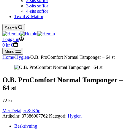
2-sits soffor
3-sits soffor
4-sits soffor
Textil & Mattor
Search
Logga in
Shopping
0
kr
0
cart
Menu
Home
/
Hygien
/
O.B. ProComfort Normal Tamponger – 64 st
O.B. ProComfort Normal Tamponger –
64 st
72
kr
Mer Detaljer & Köp
Artikelnr:
37386907762
Kategori:
Hygien
Beskrivning