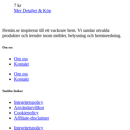
7
kr
Mer Detaljer & Köp
Hemin.se inspirerar till ett vackrare hem. Vi samlar utvalda
produkter och trender inom möbler, belysning och heminredning.
Om oss
Om oss
Kontakt
Om oss
Kontakt
Snabba länkar
Integritetspolicy
Användarvillkor
Cookiepolicy
Affiliate‑disclaimer
Integritetspolicy