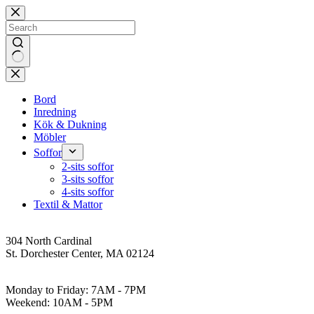
Skip
to
content
No
results
Bord
Inredning
Kök & Dukning
Möbler
Soffor
2-sits soffor
3-sits soffor
4-sits soffor
Textil & Mattor
Address
304 North Cardinal
St. Dorchester Center, MA 02124
Work Hours
Monday to Friday: 7AM - 7PM
Weekend: 10AM - 5PM