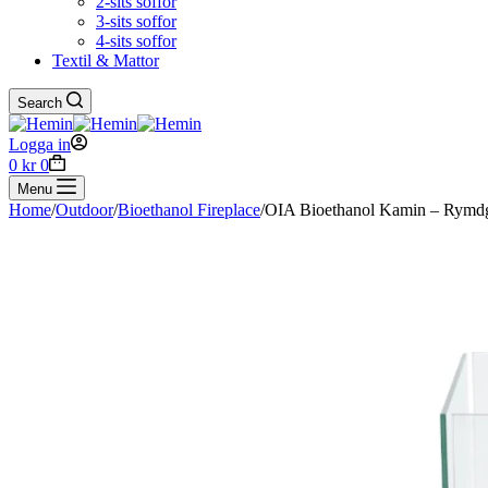
2-sits soffor
3-sits soffor
4-sits soffor
Textil & Mattor
Search
Logga in
Shopping
0
kr
0
cart
Menu
Home
/
Outdoor
/
Bioethanol Fireplace
/
OIA Bioethanol Kamin – Rymd