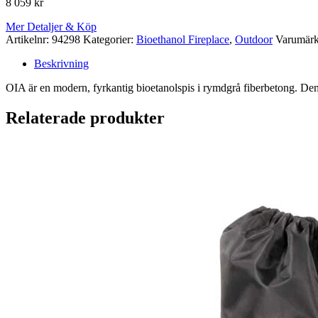
8 059
kr
Mer Detaljer & Köp
Artikelnr:
94298
Kategorier:
Bioethanol Fireplace
,
Outdoor
Varumär
Beskrivning
OIA är en modern, fyrkantig bioetanolspis i rymdgrå fiberbetong. Den
Relaterade produkter