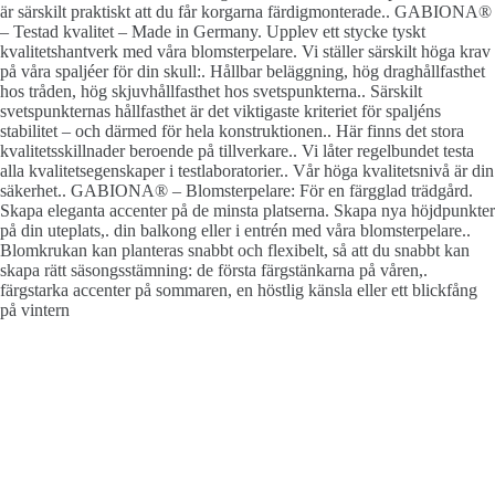
är särskilt praktiskt att du får korgarna färdigmonterade.. GABIONA®
– Testad kvalitet – Made in Germany. Upplev ett stycke tyskt
kvalitetshantverk med våra blomsterpelare. Vi ställer särskilt höga krav
på våra spaljéer för din skull:. Hållbar beläggning, hög draghållfasthet
hos tråden, hög skjuvhållfasthet hos svetspunkterna.. Särskilt
svetspunkternas hållfasthet är det viktigaste kriteriet för spaljéns
stabilitet – och därmed för hela konstruktionen.. Här finns det stora
kvalitetsskillnader beroende på tillverkare.. Vi låter regelbundet testa
alla kvalitetsegenskaper i testlaboratorier.. Vår höga kvalitetsnivå är din
säkerhet.. GABIONA® – Blomsterpelare: För en färgglad trädgård.
Skapa eleganta accenter på de minsta platserna. Skapa nya höjdpunkter
på din uteplats,. din balkong eller i entrén med våra blomsterpelare..
Blomkrukan kan planteras snabbt och flexibelt, så att du snabbt kan
skapa rätt säsongsstämning: de första färgstänkarna på våren,.
färgstarka accenter på sommaren, en höstlig känsla eller ett blickfång
på vintern