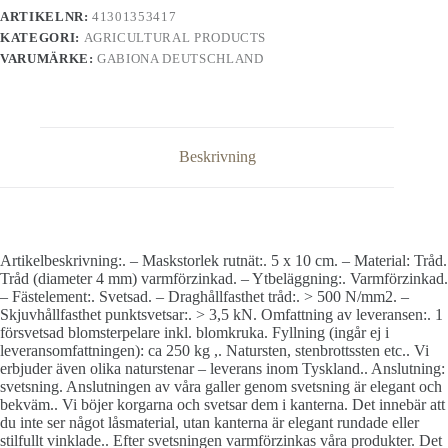
ARTIKELNR:
41301353417
KATEGORI:
AGRICULTURAL PRODUCTS
VARUMÄRKE:
GABIONA DEUTSCHLAND
Beskrivning
Artikelbeskrivning:. – Maskstorlek rutnät:. 5 x 10 cm. – Material: Tråd.
Tråd (diameter 4 mm) varmförzinkad. – Ytbeläggning:. Varmförzinkad.
– Fästelement:. Svetsad. – Draghållfasthet tråd:. > 500 N/mm2. –
Skjuvhållfasthet punktsvetsar:. > 3,5 kN. Omfattning av leveransen:. 1
försvetsad blomsterpelare inkl. blomkruka. Fyllning (ingår ej i
leveransomfattningen): ca 250 kg ,. Natursten, stenbrottssten etc.. Vi
erbjuder även olika naturstenar – leverans inom Tyskland.. Anslutning:
svetsning. Anslutningen av våra galler genom svetsning är elegant och
bekväm.. Vi böjer korgarna och svetsar dem i kanterna. Det innebär att
du inte ser något låsmaterial, utan kanterna är elegant rundade eller
stilfullt vinklade.. Efter svetsningen varmförzinkas våra produkter. Det