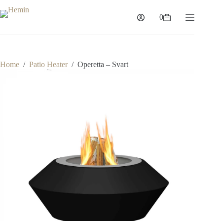
Skip
to
0
Shopping
content
cart
Home
/
Patio Heater
/
Operetta – Svart