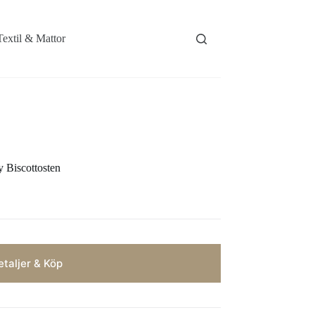
Textil & Mattor
 Biscottosten
taljer & Köp