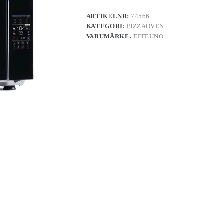
ARTIKELNR:
74566
KATEGORI:
PIZZAOVEN
VARUMÄRKE:
EFFEUNO