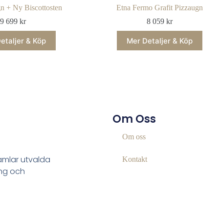
n + Ny Biscottosten
Etna Fermo Grafit Pizzaugn
9 699
kr
8 059
kr
etaljer & Köp
Mer Detaljer & Köp
Om Oss
Om oss
samlar utvalda
Kontakt
ing och