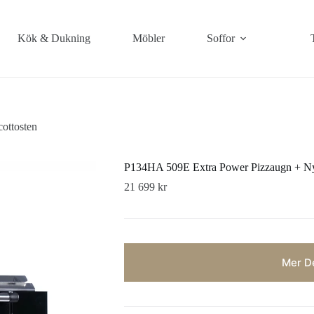
Kök & Dukning
Möbler
Soffor
ottosten
P134HA 509E Extra Power Pizzaugn + Ny
21 699
kr
Mer De