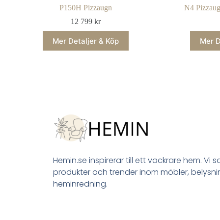
P150H Pizzaugn
N4 Pizzaug
12 799
kr
Mer Detaljer & Köp
Mer D
Hemin.se inspirerar till ett vackrare hem. Vi 
produkter och trender inom möbler, belysn
heminredning.