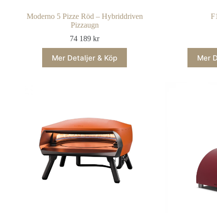
Moderno 5 Pizze Röd – Hybriddriven
F
Pizzaugn
74 189
kr
Mer Detaljer & Köp
Mer D