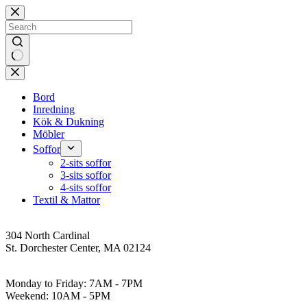
Skip
to
content
No
results
Bord
Inredning
Kök & Dukning
Möbler
Soffor
2-sits soffor
3-sits soffor
4-sits soffor
Textil & Mattor
Address
304 North Cardinal
St. Dorchester Center, MA 02124
Work Hours
Monday to Friday: 7AM - 7PM
Weekend: 10AM - 5PM