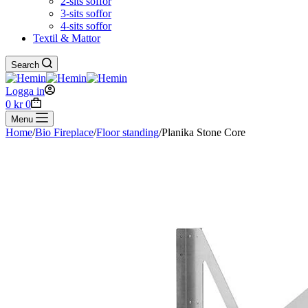
2-sits soffor
3-sits soffor
4-sits soffor
Textil & Mattor
Search
Logga in
Shopping
0
kr
0
cart
Menu
Home
/
Bio Fireplace
/
Floor standing
/
Planika Stone Core