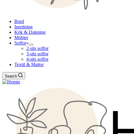
Bord
Inredning
Kök & Dukning
Möbler
Soffor
2-sits soffor
3-sits soffor
4-sits soffor
Textil & Mattor
Search