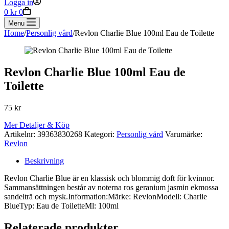
Logga in
Shopping
0
kr
0
cart
Menu
Home
/
Personlig vård
/
Revlon Charlie Blue 100ml Eau de Toilette
Revlon Charlie Blue 100ml Eau de
Toilette
75
kr
Mer Detaljer & Köp
Artikelnr:
39363830268
Kategori:
Personlig vård
Varumärke:
Revlon
Beskrivning
Revlon Charlie Blue är en klassisk och blommig doft för kvinnor.
Sammansättningen består av noterna ros geranium jasmin ekmossa
sandelträ och mysk.Information:Märke: RevlonModell: Charlie
BlueTyp: Eau de ToiletteMl: 100ml
Relaterade produkter