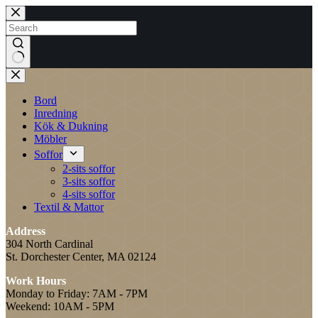
Skip
to
content
No
results
Bord
Inredning
Kök & Dukning
Möbler
Soffor
2-sits soffor
3-sits soffor
4-sits soffor
Textil & Mattor
Address
304 North Cardinal
St. Dorchester Center, MA 02124
Work Hours
Monday to Friday: 7AM - 7PM
Weekend: 10AM - 5PM