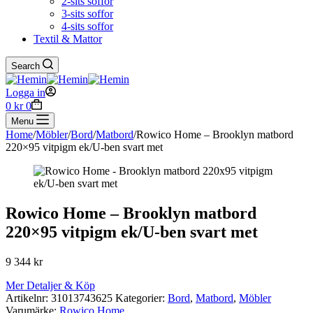
2-sits soffor
3-sits soffor
4-sits soffor
Textil & Mattor
Search
Logga in
Shopping
0
kr
0
cart
Menu
Home
/
Möbler
/
Bord
/
Matbord
/
Rowico Home – Brooklyn matbord
220×95 vitpigm ek/U-ben svart met
Rowico Home – Brooklyn matbord
220×95 vitpigm ek/U-ben svart met
9 344
kr
Mer Detaljer & Köp
Artikelnr:
31013743625
Kategorier:
Bord
,
Matbord
,
Möbler
Varumärke:
Rowico Home