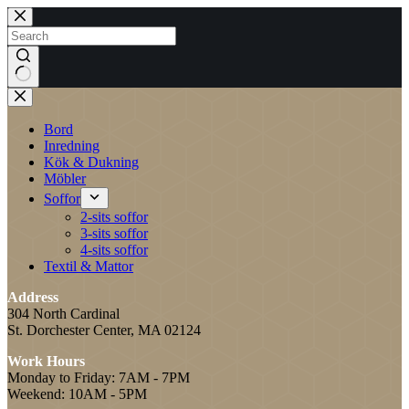
Skip
to
content
No
results
Bord
Inredning
Kök & Dukning
Möbler
Soffor
2-sits soffor
3-sits soffor
4-sits soffor
Textil & Mattor
Address
304 North Cardinal
St. Dorchester Center, MA 02124
Work Hours
Monday to Friday: 7AM - 7PM
Weekend: 10AM - 5PM