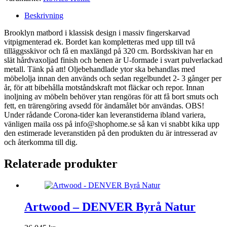
Beskrivning
Brooklyn matbord i klassisk design i massiv fingerskarvad
vitpigmenterad ek. Bordet kan kompletteras med upp till två
tilläggsskivor och få en maxlängd på 320 cm. Bordsskivan har en
slät hårdvaxoljad finish och benen är U-formade i svart pulverlackad
metall. Tänk på att! Oljebehandlade ytor ska behandlas med
möbelolja innan den används och sedan regelbundet 2- 3 gånger per
år, för att bibehålla motståndskraft mot fläckar och repor. Innan
inoljning av möbeln behöver ytan rengöras för att få bort smuts och
fett, en trärengöring avsedd för ändamålet bör användas. OBS!
Under rådande Corona-tider kan leveranstiderna ibland variera,
vänligen maila oss på info@shophome.se så kan vi snabbt kika upp
den estimerade leveranstiden på den produkten du är intresserad av
och återkomma till dig.
Relaterade produkter
Artwood – DENVER Byrå Natur