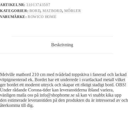
ARTIKELNR:
31013743507
KATEGORIER:
BORD
,
MATBORD
,
MÖBLER
VARUMÄRKE:
ROWICO HOME
Beskrivning
Melville matbord 210 cm med tvådelad toppskiva i fanerad och lackad
vitpigmenterad ek. Bordet har ett underrede i svartlackad metall vilket
ger bordet ett modernt uttryck och skapar ett riktigt stadigt bord. OBS!
Under rådande Corona-tider kan leveranstiderna ibland variera,
vänligen maila oss på info@shophome.se så kan vi snabbt kika upp
den estimerade leveranstiden på den produkten du är intresserad av och
återkomma till dig.