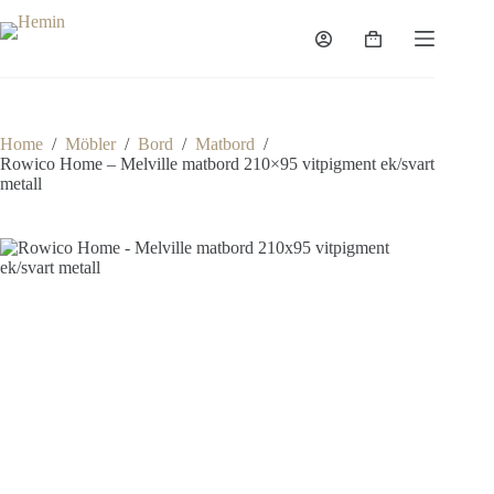
Home
/
Möbler
/
Bord
/
Matbord
/
Rowico Home – Melville matbord 210×95 vitpigment ek/svart
metall