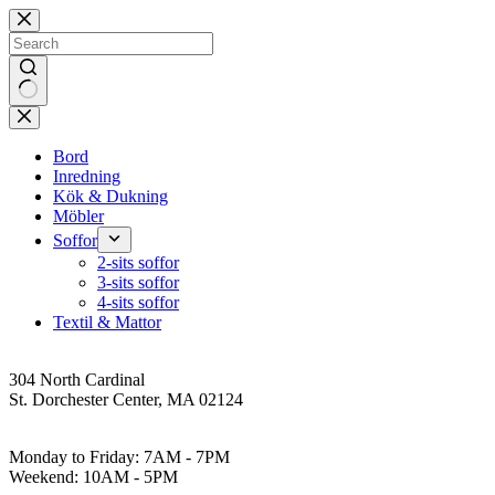
Skip
to
content
No
results
Bord
Inredning
Kök & Dukning
Möbler
Soffor
2-sits soffor
3-sits soffor
4-sits soffor
Textil & Mattor
Address
304 North Cardinal
St. Dorchester Center, MA 02124
Work Hours
Monday to Friday: 7AM - 7PM
Weekend: 10AM - 5PM