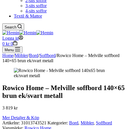
2-sits soffor
3-sits soffor
4-sits soffor
Textil & Mattor
Search
Logga in
Shopping
0
kr
0
cart
Menu
Home
/
Möbler
/
Bord
/
Soffbord
/
Rowico Home – Melville soffbord
140×65 brun ek/svart metall
Rowico Home – Melville soffbord 140×65
brun ek/svart metall
3 819
kr
Mer Detaljer & Köp
Artikelnr:
31013743521
Kategorier:
Bord
,
Möbler
,
Soffbord
Varumärke:
Rowico Home