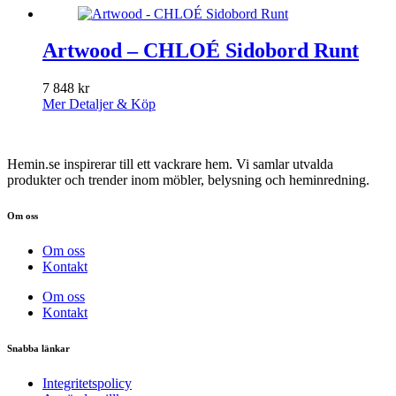
Artwood – CHLOÉ Sidobord Runt
7 848
kr
Mer Detaljer & Köp
Hemin.se inspirerar till ett vackrare hem. Vi samlar utvalda
produkter och trender inom möbler, belysning och heminredning.
Om oss
Om oss
Kontakt
Om oss
Kontakt
Snabba länkar
Integritetspolicy