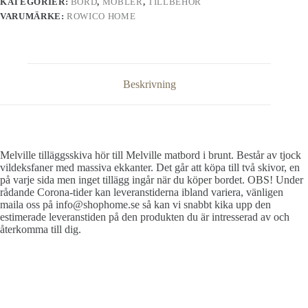
KATEGORIER:
BORD
,
MÖBLER
,
TILLBEHÖR
VARUMÄRKE:
ROWICO HOME
Beskrivning
Melville tilläggsskiva hör till Melville matbord i brunt. Består av tjock
vildeksfaner med massiva ekkanter. Det går att köpa till två skivor, en
på varje sida men inget tillägg ingår när du köper bordet. OBS! Under
rådande Corona-tider kan leveranstiderna ibland variera, vänligen
maila oss på info@shophome.se så kan vi snabbt kika upp den
estimerade leveranstiden på den produkten du är intresserad av och
återkomma till dig.