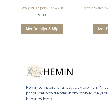
Woly Plus Sportsulor – 2 st
Apple Watch 4
91
kr
Mer Detaljer & Köp
Mer D
Hemin.se inspirerar till ett vackrare hem. Vi 
produkter och trender inom möbler, belysn
heminredning.