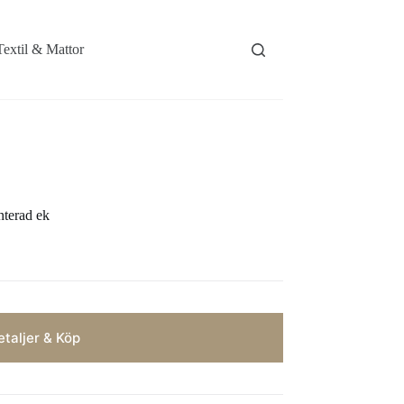
Textil & Mattor
nterad ek
taljer & Köp