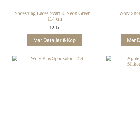
Shoestring Laces Svart & Neon Green –
Woly Shoe
114 cm
12
kr
Mer Detaljer & Köp
Mer D