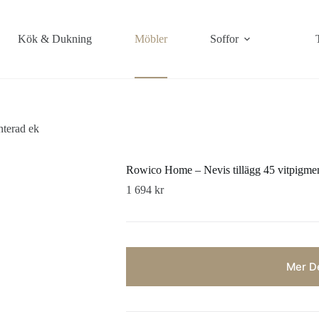
Kök & Dukning
Möbler
Soffor
nterad ek
Rowico Home – Nevis tillägg 45 vitpigme
1 694
kr
Mer De