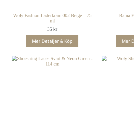
Woly Fashion Läderkräm 002 Beige – 75
Bama F
ml
35
kr
Mer Detaljer & Köp
Mer D