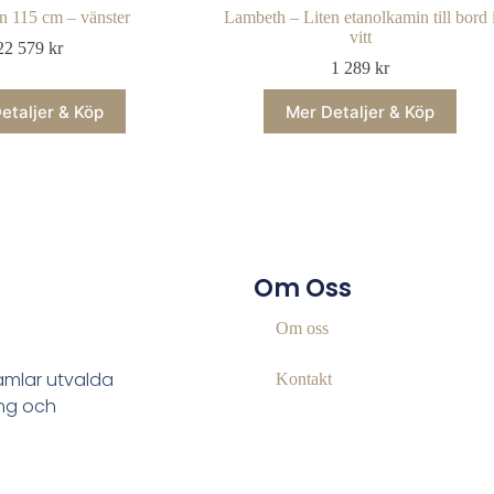
 115 cm – vänster
Lambeth – Liten etanolkamin till bord 
vitt
22 579
kr
1 289
kr
etaljer & Köp
Mer Detaljer & Köp
Om Oss
Om oss
samlar utvalda
Kontakt
ing och