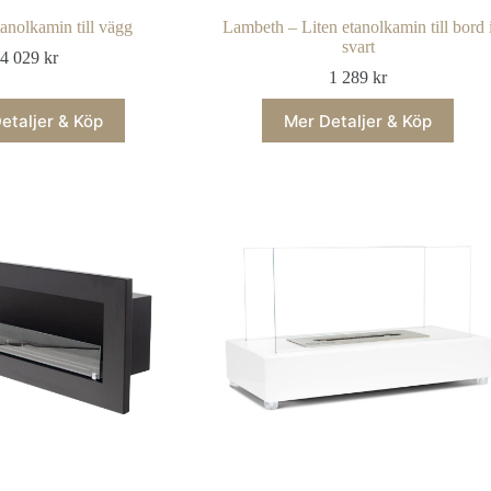
nolkamin till vägg
Lambeth – Liten etanolkamin till bord 
svart
4 029
kr
1 289
kr
etaljer & Köp
Mer Detaljer & Köp