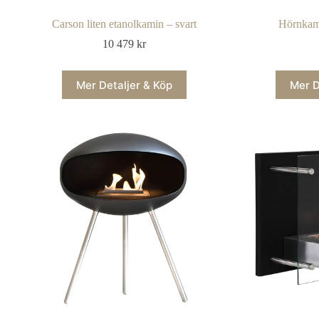
Carson liten etanolkamin – svart
Hörnkam
10 479
kr
Mer Detaljer & Köp
Mer D