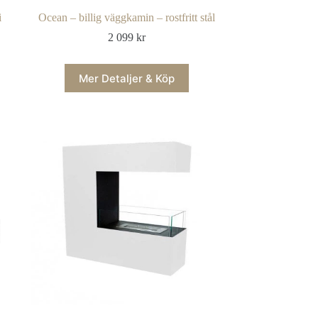
i
Ocean – billig väggkamin – rostfritt stål
2 099
kr
Mer Detaljer & Köp