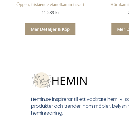
Öppen, fristående etanolkamin i svart
Hörnkamin
11 289
kr
Mer Detaljer & Köp
Mer D
Hemin.se inspirerar till ett vackrare hem. Vi 
produkter och trender inom möbler, belysn
heminredning.