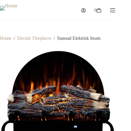
0
Home
/
Electric Fireplaces
/
Stansad Elektrisk Insats