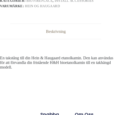
KATEGORIER:
BIO FIREPLACE
,
INSTALL ACCESSORIES
VARUMÄRKE:
HEIN OG HAUGAARD
Beskrivning
En takstång till din Hein & Haugaard etanolkamin. Den kan användas
för att förvandla din fristående H&H bioetanolkamin till en takhängd
modell.
Snabba
Om Oss