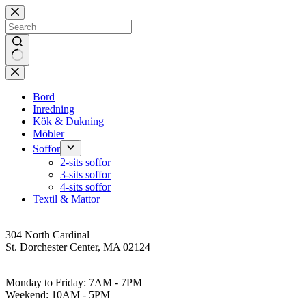
Skip
to
content
No
results
Bord
Inredning
Kök & Dukning
Möbler
Soffor
2-sits soffor
3-sits soffor
4-sits soffor
Textil & Mattor
Address
304 North Cardinal
St. Dorchester Center, MA 02124
Work Hours
Monday to Friday: 7AM - 7PM
Weekend: 10AM - 5PM