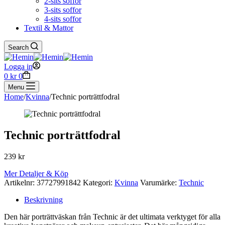
2-sits soffor
3-sits soffor
4-sits soffor
Textil & Mattor
Search
Logga in
Shopping
0
kr
0
cart
Menu
Home
/
Kvinna
/
Technic porträttfodral
Technic porträttfodral
239
kr
Mer Detaljer & Köp
Artikelnr:
37727991842
Kategori:
Kvinna
Varumärke:
Technic
Beskrivning
Den här porträttväskan från Technic är det ultimata verktyget för alla