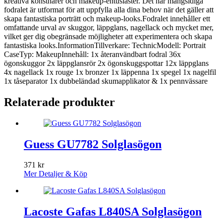
kreativa konstnärer och makeup-entusiaster. Det här mångsidiga
fodralet är utformat för att uppfylla alla dina behov när det gäller att
skapa fantastiska porträtt och makeup-looks.Fodralet innehåller ett
omfattande urval av skuggor, läppglans, nagellack och mycket mer,
vilket ger dig obegränsade möjligheter att experimentera och skapa
fantastiska looks.InformationTillverkare: TechnicModell: Portrait
CaseTyp: MakeupInnehåll: 1x återanvändbart fodral 36x
ögonskuggor 2x läppglansrör 2x ögonskuggspottar 12x läppglans
4x nagellack 1x rouge 1x bronzer 1x läppenna 1x spegel 1x nagelfil
1x tåseparator 1x dubbeländad skumapplikator & 1x pennvässare
Relaterade produkter
Guess GU7782 Solglasögon
371
kr
Mer Detaljer & Köp
Lacoste Gafas L840SA Solglasögon