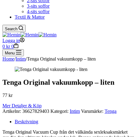
2-sits soffor
3-sits soffor
4-sits soffor
Textil & Mattor
Search
Logga in
Shopping
0
kr
0
cart
Menu
Home
/
Intim
/
Tenga Original vakuumkopp – liten
Tenga Original vakuumkopp – liten
77
kr
Mer Detaljer & Köp
Artikelnr:
36627829403
Kategori:
Intim
Varumärke:
Tenga
Beskrivning
Tenga Original Vacuum Cup från det välkända sexleksaksmärket