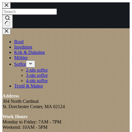
Skip
to
content
No
results
Bord
Inredning
Kök & Dukning
Möbler
Soffor
2-sits soffor
3-sits soffor
4-sits soffor
Textil & Mattor
Address
304 North Cardinal
St. Dorchester Center, MA 02124
Work Hours
Monday to Friday: 7AM - 7PM
Weekend: 10AM - 5PM