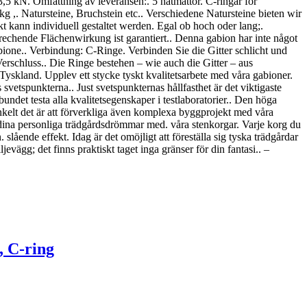
5 kN. Omfattning av leveransen:. 5 nätmattor. C-ringar för
 ,. Natursteine, Bruchstein etc.. Verschiedene Natursteine bieten wir
 kann individuell gestaltet werden. Egal ob hoch oder lang;.
rechende Flächenwirkung ist garantiert.. Denna gabion har inte något
bione.. Verbindung: C-Ringe. Verbinden Sie die Gitter schlicht und
erschluss.. Die Ringe bestehen – wie auch die Gitter – aus
kland. Upplev ett stycke tyskt kvalitetsarbete med våra gabioner.
 svetspunkterna.. Just svetspunkternas hållfasthet är det viktigaste
lbundet testa alla kvalitetsegenskaper i testlaboratorier.. Den höga
kelt det är att förverkliga även komplexa byggprojekt med våra
dina personliga trädgårdsdrömmar med. våra stenkorgar. Varje korg du
slående effekt. Idag är det omöjligt att föreställa sig tyska trädgårdar
jevägg; det finns praktiskt taget inga gränser för din fantasi.. –
, C-ring