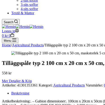
2-sits soffor
3-sits soffor
4-sits soffor
Textil & Mattor
Search
Logga in
Shopping
0
kr
0
cart
Menu
Home
/
Agricultural Products
/
Tilläggspåle typ 2 100 cm x 20 cm x 50 
Tilläggspåle typ 2 100 cm x 20 cm x 50 cm
558
kr
Mer Detaljer & Köp
Artikelnr:
41301353361
Kategori:
Agricultural Products
Varumärke:
Beskrivning
Artikelbeskrivning:. – Gabion dimensioner:. 100cm x 20cm x 50cm (