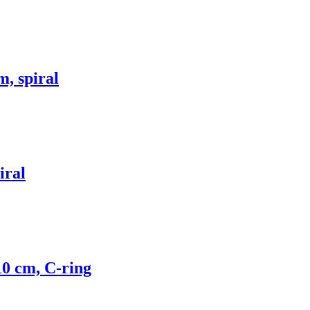
m, spiral
iral
10 cm, C-ring