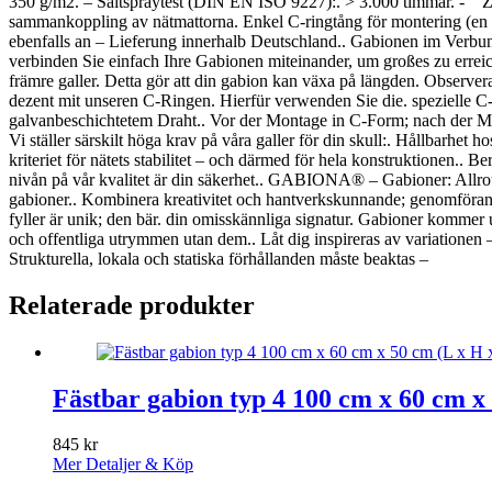
350 g/m2. – Saltspraytest (DIN EN ISO 9227):. > 3.000 timmar. - Zug
sammankoppling av nätmattorna. Enkel C-ringtång för montering (en tå
ebenfalls an – Lieferung innerhalb Deutschland.. Gabionen im Verbun
verbinden Sie einfach Ihre Gabionen miteinander, um großes zu erreic
främre galler. Detta gör att din gabion kan växa på längden. Observer
dezent mit unseren C-Ringen. Hierfür verwenden Sie die. spezielle C-
galvanbeschichtetem Draht.. Vor der Montage in C-Form; nach der Mo
Vi ställer särskilt höga krav på våra galler för din skull:. Hållbarhet 
kriteriet för nätets stabilitet – och därmed för hela konstruktionen.. Be
nivån på vår kvalitet är din säkerhet.. GABIONA® – Gabioner: Allroun
gabioner.. Kombinera kreativitet och hantverkskunnande; genomförand
fyller är unik; den bär. din omisskännliga signatur. Gabioner kommer urs
och offentliga utrymmen utan dem.. Låt dig inspireras av variationen – o
Strukturella, lokala och statiska förhållanden måste beaktas –
Relaterade produkter
Fästbar gabion typ 4 100 cm x 60 cm x
845
kr
Mer Detaljer & Köp