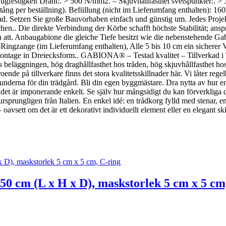
festigkeit Draht:. > 500 N/mm2. – Skjuvhållfasthet svetspunkter:. > 3,
ng per beställning). Befüllung (nicht im Lieferumfang enthalten): 160kg
d. Setzen Sie große Bauvorhaben einfach und günstig um. Jedes Projekt
hen.. Die direkte Verbindung der Körbe schafft höchste Stabilität; ansp
a att. Anbaugabione die gleiche Tiefe besitzt wie die nebenstehende Ga
Ringzange (im Lieferumfang enthalten), Alle 5 bis 10 cm ein sicherer V
ntage in Dreiecksform.. GABIONA® – Testad kvalitet – Tillverkad i Tys
hos beläggningen, hög draghållfasthet hos tråden, hög skjuvhållfasthet hos
roende på tillverkare finns det stora kvalitetsskillnader här. Vi låter rege
derna för din trädgård. Bli din egen byggmästare. Dra nytta av hur en
et är imponerande enkelt. Se själv hur mångsidigt du kan förverkliga 
prungligen från Italien. En enkel idé: en trådkorg fylld med stenar, en. 
avsett om det är ett dekorativt individuellt element eller en elegant skil
 50 cm (L x H x D), maskstorlek 5 cm x 5 cm