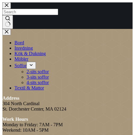
Skip
to
content
No
results
Bord
Inredning
Kök & Dukning
Möbler
Soffor
2-sits soffor
3-sits soffor
4-sits soffor
Textil & Mattor
Address
304 North Cardinal
St. Dorchester Center, MA 02124
Work Hours
Monday to Friday: 7AM - 7PM
Weekend: 10AM - 5PM