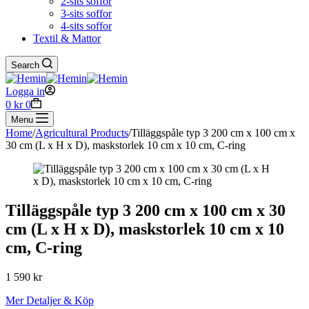
2-sits soffor
3-sits soffor
4-sits soffor
Textil & Mattor
Search
Logga in
Shopping
0
kr
0
cart
Menu
Home
/
Agricultural Products
/
Tilläggspåle typ 3 200 cm x 100 cm x
30 cm (L x H x D), maskstorlek 10 cm x 10 cm, C-ring
Tilläggspåle typ 3 200 cm x 100 cm x 30
cm (L x H x D), maskstorlek 10 cm x 10
cm, C-ring
1 590
kr
Mer Detaljer & Köp