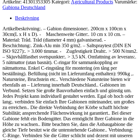
Artikelnr:
41301353305
Kategori:
Agricultural Products
Varumärke:
Gabiona Deutschland
Beskrivning
Artikelbeskrivning:. – Gabion dimensioner:. 200cm x 100cm x
30cm(L x H x D). - Maschenweite Gitter:. 10 cm x 10 cm. –
Material: Tråd. Tråd (diameter 4 mm) galvaniserad. -
Beschichtung:. Zink-Alu min 350 g/m2. – Saltspraytest (DIN EN
ISO 9227):. > 3.000 timmar. - Zugfestigkeit Draht:. > 500 N/mm2.
– Skjuvhållfasthet svetspunkter:. > 3,5 kN. Omfattning av leverans:.
5 nätmattor (utan basnät). C-ringar för sammankoppling av
nätmattorna. Enkel C-ringstång för montering (en tång per
beställning). Befüllung (nicht im Lieferumfang enthalten): 990kg ,.
Natursteine, Bruchstein etc.. Verschiedene Natursteine bieten wir
ebenfalls an – Lieferung innerhalb Deutschland.. Gabionen im
Verbund. Setzen Sie große Bauvorhaben einfach und günstig um.
Jedes Projekt kann individuell gestaltet werden. Egal ob hoch oder
lang;. verbinden Sie einfach Ihre Gabionen miteinander, um großes
zu erreichen.. Die direkte Verbindung der Körbe schafft höchste
Stabilität; ansprechende Flächenwirkung ist garantiert.. Bei dieser
Gabione fehlt ein Bodengitter. Das ermöglicht Ihrer Gabione in die
Höhe zu wachsen.. Bitte beachten Sie, dass die Anbaugabione die
gleiche Tiefe besitzt wie die untenstehende Gabione.. Verbindung:
C-Ringe. Verbinden Sie die Gitter schlicht und dezent mit unseren