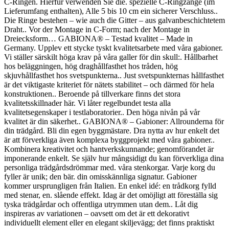
C-Ringen. Hierfür verwenden Sie die. spezielle C-Ringzange (im
Lieferumfang enthalten), Alle 5 bis 10 cm ein sicherer Verschluss..
Die Ringe bestehen – wie auch die Gitter – aus galvanbeschichtetem
Draht.. Vor der Montage in C-Form; nach der Montage in
Dreiecksform… GABIONA® – Testad kvalitet – Made in
Germany. Upplev ett stycke tyskt kvalitetsarbete med våra gabioner.
Vi ställer särskilt höga krav på våra galler för din skull:. Hållbarhet
hos beläggningen, hög draghållfasthet hos tråden, hög
skjuvhållfasthet hos svetspunkterna.. Just svetspunkternas hållfasthet
är det viktigaste kriteriet för nätets stabilitet – och därmed för hela
konstruktionen.. Beroende på tillverkare finns det stora
kvalitetsskillnader här. Vi låter regelbundet testa alla
kvalitetsegenskaper i testlaboratorier.. Den höga nivån på vår
kvalitet är din säkerhet.. GABIONA® – Gabioner: Allrounderna för
din trädgård. Bli din egen byggmästare. Dra nytta av hur enkelt det
är att förverkliga även komplexa byggprojekt med våra gabioner..
Kombinera kreativitet och hantverkskunnande; genomförandet är
imponerande enkelt. Se själv hur mångsidigt du kan förverkliga dina
personliga trädgårdsdrömmar med. våra stenkorgar. Varje korg du
fyller är unik; den bär. din omisskännliga signatur. Gabioner
kommer ursprungligen från Italien. En enkel idé: en trådkorg fylld
med stenar, en. slående effekt. Idag är det omöjligt att föreställa sig
tyska trädgårdar och offentliga utrymmen utan dem.. Låt dig
inspireras av variationen – oavsett om det är ett dekorativt
individuellt element eller en elegant skiljevägg; det finns praktiskt