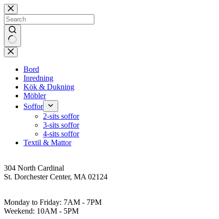
Skip
to
content
No
results
Bord
Inredning
Kök & Dukning
Möbler
Soffor
2-sits soffor
3-sits soffor
4-sits soffor
Textil & Mattor
Address
304 North Cardinal
St. Dorchester Center, MA 02124
Work Hours
Monday to Friday: 7AM - 7PM
Weekend: 10AM - 5PM