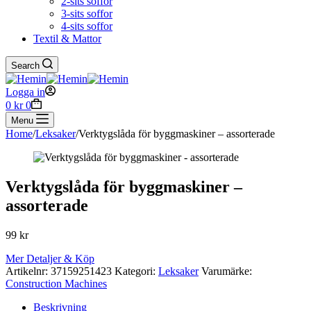
2-sits soffor
3-sits soffor
4-sits soffor
Textil & Mattor
Search
Logga in
Shopping
0
kr
0
cart
Menu
Home
/
Leksaker
/
Verktygslåda för byggmaskiner – assorterade
Verktygslåda för byggmaskiner –
assorterade
99
kr
Mer Detaljer & Köp
Artikelnr:
37159251423
Kategori:
Leksaker
Varumärke:
Construction Machines
Beskrivning