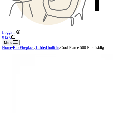
Logga in
Shopping
0
kr
0
cart
Menu
Home
/
Bio Fireplace
/
1-sided built-in
/
Cool Flame 500 Enkelsidig