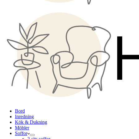
Bord
Inredning
Kök & Dukning
Möbler
Soffor
2-sits soffor