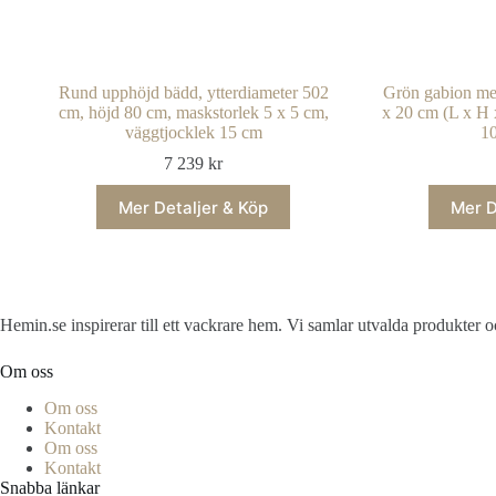
Rund upphöjd bädd, ytterdiameter 502
Grön gabion me
cm, höjd 80 cm, maskstorlek 5 x 5 cm,
x 20 cm (L x H 
väggtjocklek 15 cm
10
7 239
kr
Mer Detaljer & Köp
Mer D
Hemin.se inspirerar till ett vackrare hem. Vi samlar utvalda produkter
Om oss
Om oss
Kontakt
Om oss
Kontakt
Snabba länkar