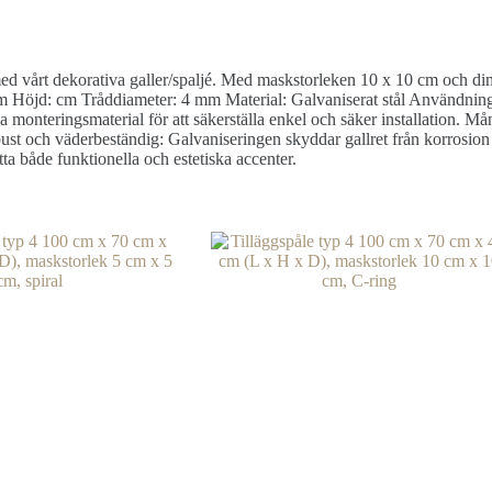
e med vårt dekorativa galler/spaljé. Med maskstorleken 10 x 10 cm och di
Höjd: cm Tråddiameter: 4 mm Material: Galvaniserat stål Användningso
onteringsmaterial för att säkerställa enkel och säker installation. Mån
ust och väderbeständig: Galvaniseringen skyddar gallret från korrosion
ätta både funktionella och estetiska accenter.