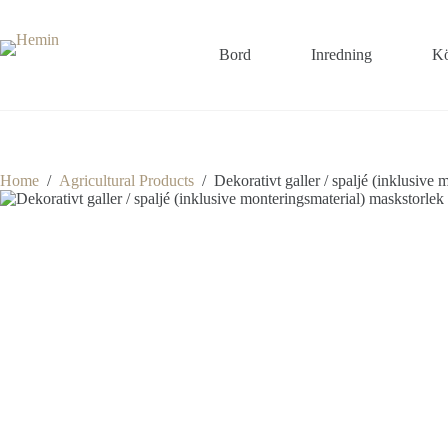
Skip
to
content
Bord
Inredning
Kö
Home
/
Agricultural Products
/
Dekorativt galler / spaljé (inklusive