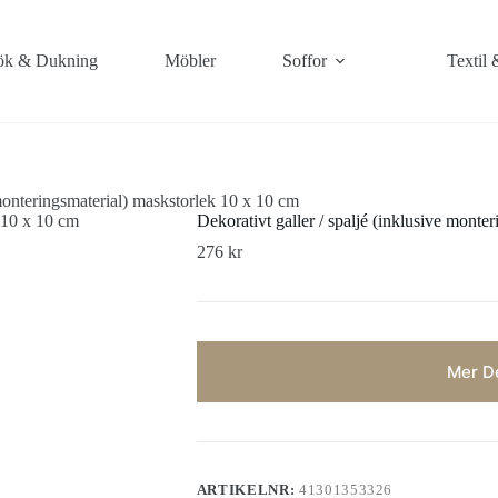
k & Dukning
Möbler
Soffor
Textil 
 monteringsmaterial) maskstorlek 10 x 10 cm
Dekorativt galler / spaljé (inklusive monte
276
kr
Mer De
ARTIKELNR:
41301353326