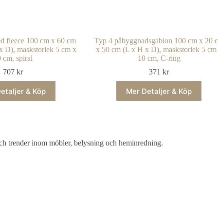
d fleece 100 cm x 60 cm
Typ 4 påbyggnadsgabion 100 cm x 20 
x D), maskstorlek 5 cm x
x 50 cm (L x H x D), maskstorlek 5 cm
 cm, spiral
10 cm, C-ring
707
kr
371
kr
etaljer & Köp
Mer Detaljer & Köp
 och trender inom möbler, belysning och heminredning.