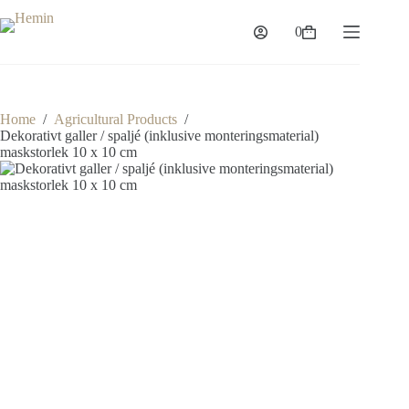
Skip
to
0
Shopping
content
cart
Home
/
Agricultural Products
/
Dekorativt galler / spaljé (inklusive monteringsmaterial)
maskstorlek 10 x 10 cm