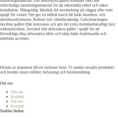
monteringsmaterial: Det dekorativa gallret kommer med alla
nödvändiga monteringsmaterial för att säkerställa enkel och säker
installation. Mångsidig: Idealisk för användning på väggar eller som
spaljé för växter. Det ger en stilfull touch till både inomhus- och
utomhusutrymmen. Robust och väderbeständig: Galvaniseringen
skyddar gallret från korrosion och gör det extra motståndskraftigt mot
väderpåverkan. Använd vårt dekorativa galler / spaljé för att
förverkliga dina dekorativa idéer och sätta både funktionella och
estetiska accenter.
Hemin.se inspirerar till ett vackrare hem. Vi samlar utvalda produkter
och trender inom möbler, belysning och heminredning.
Om oss
Om oss
Kontakt
Om oss
Kontakt
Snabba länkar