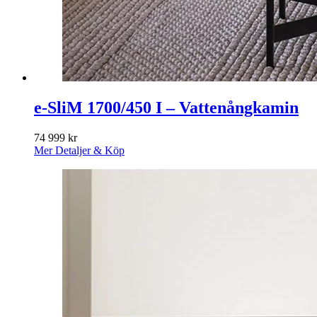
e-SliM 1700/450 I – Vattenångkamin
74 999
kr
Mer Detaljer & Köp