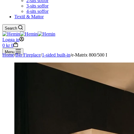
2-sits soffor
3-sits soffor
4-sits soffor
Textil & Mattor
Search
Logga in
Shopping
0
kr
0
cart
Menu
Home
/
Bio Fireplace
/
1-sided built-in
/
e-Matrix 800/500 I