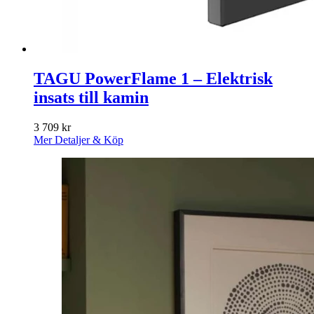
TAGU PowerFlame 1 – Elektrisk
insats till kamin
3 709
kr
Mer Detaljer & Köp