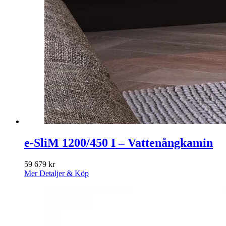
e-SliM 1200/450 I – Vattenångkamin
59 679
kr
Mer Detaljer & Köp