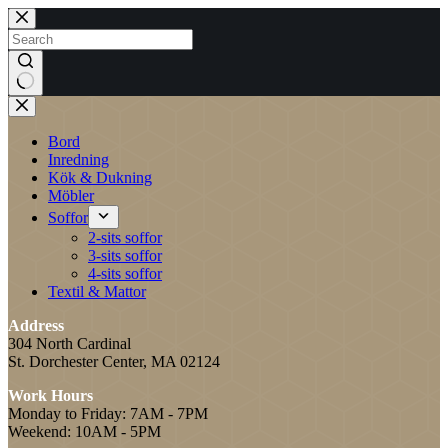
Skip
to
content
No
results
Bord
Inredning
Kök & Dukning
Möbler
Soffor
2-sits soffor
3-sits soffor
4-sits soffor
Textil & Mattor
Address
304 North Cardinal
St. Dorchester Center, MA 02124
Work Hours
Monday to Friday: 7AM - 7PM
Weekend: 10AM - 5PM