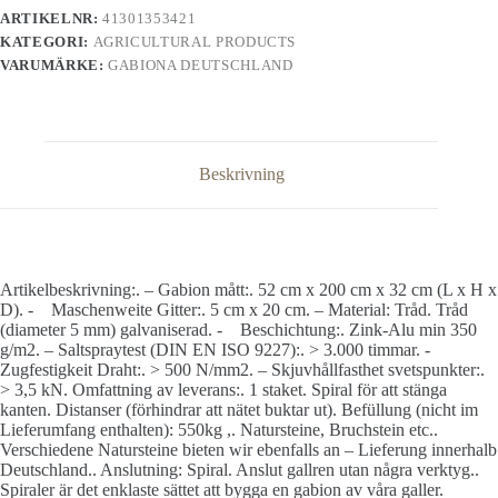
ARTIKELNR:
41301353421
KATEGORI:
AGRICULTURAL PRODUCTS
VARUMÄRKE:
GABIONA DEUTSCHLAND
Beskrivning
Artikelbeskrivning:. – Gabion mått:. 52 cm x 200 cm x 32 cm (L x H x
D). - Maschenweite Gitter:. 5 cm x 20 cm. – Material: Tråd. Tråd
(diameter 5 mm) galvaniserad. - Beschichtung:. Zink-Alu min 350
g/m2. – Saltspraytest (DIN EN ISO 9227):. > 3.000 timmar. -
Zugfestigkeit Draht:. > 500 N/mm2. – Skjuvhållfasthet svetspunkter:.
> 3,5 kN. Omfattning av leverans:. 1 staket. Spiral för att stänga
kanten. Distanser (förhindrar att nätet buktar ut). Befüllung (nicht im
Lieferumfang enthalten): 550kg ,. Natursteine, Bruchstein etc..
Verschiedene Natursteine bieten wir ebenfalls an – Lieferung innerhalb
Deutschland.. Anslutning: Spiral. Anslut gallren utan några verktyg..
Spiraler är det enklaste sättet att bygga en gabion av våra galler.