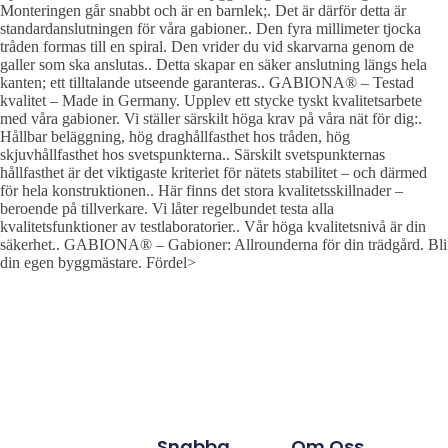
Monteringen går snabbt och är en barnlek;. Det är därför detta är
standardanslutningen för våra gabioner.. Den fyra millimeter tjocka
tråden formas till en spiral. Den vrider du vid skarvarna genom de
galler som ska anslutas.. Detta skapar en säker anslutning längs hela
kanten; ett tilltalande utseende garanteras.. GABIONA® – Testad
kvalitet – Made in Germany. Upplev ett stycke tyskt kvalitetsarbete
med våra gabioner. Vi ställer särskilt höga krav på våra nät för dig:.
Hållbar beläggning, hög draghållfasthet hos tråden, hög
skjuvhållfasthet hos svetspunkterna.. Särskilt svetspunkternas
hållfasthet är det viktigaste kriteriet för nätets stabilitet – och därmed
för hela konstruktionen.. Här finns det stora kvalitetsskillnader –
beroende på tillverkare. Vi låter regelbundet testa alla
kvalitetsfunktioner av testlaboratorier.. Vår höga kvalitetsnivå är din
säkerhet.. GABIONA® – Gabioner: Allrounderna för din trädgård. Bli
din egen byggmästare. Fördel>
Snabba
Om Oss