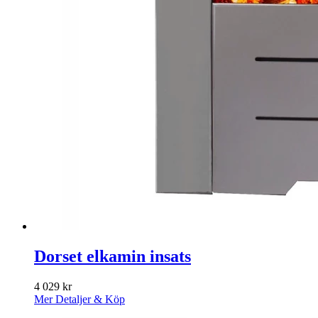
Dorset elkamin insats
4 029
kr
Mer Detaljer & Köp