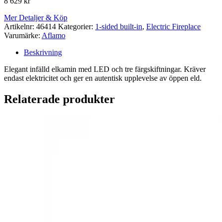
8 629
kr
Mer Detaljer & Köp
Artikelnr:
46414
Kategorier:
1-sided built-in
,
Electric Fireplace
Varumärke:
Aflamo
Beskrivning
Elegant infälld elkamin med LED och tre färgskiftningar. Kräver
endast elektricitet och ger en autentisk upplevelse av öppen eld.
Relaterade produkter