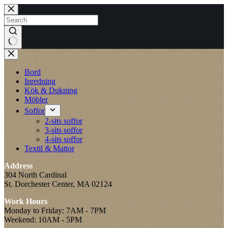
Skip
to
content
No
results
Bord
Inredning
Kök & Dukning
Möbler
Soffor
2-sits soffor
3-sits soffor
4-sits soffor
Textil & Mattor
Address
304 North Cardinal
St. Dorchester Center, MA 02124
Work Hours
Monday to Friday: 7AM - 7PM
Weekend: 10AM - 5PM