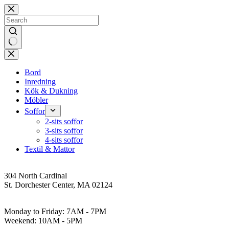
Skip
to
content
No
results
Bord
Inredning
Kök & Dukning
Möbler
Soffor
2-sits soffor
3-sits soffor
4-sits soffor
Textil & Mattor
Address
304 North Cardinal
St. Dorchester Center, MA 02124
Work Hours
Monday to Friday: 7AM - 7PM
Weekend: 10AM - 5PM