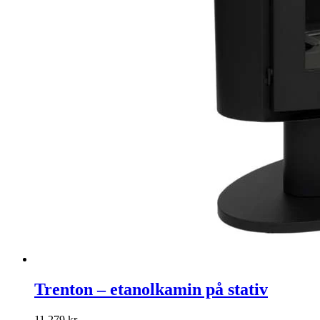
Trenton – etanolkamin på stativ
11 279
kr