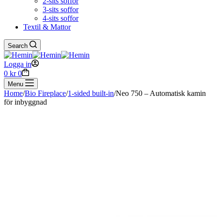
2-sits soffor
3-sits soffor
4-sits soffor
Textil & Mattor
Search
Logga in
Shopping
0
kr
0
cart
Menu
Home
/
Bio Fireplace
/
1-sided built-in
/
Neo 750 – Automatisk kamin
för inbyggnad