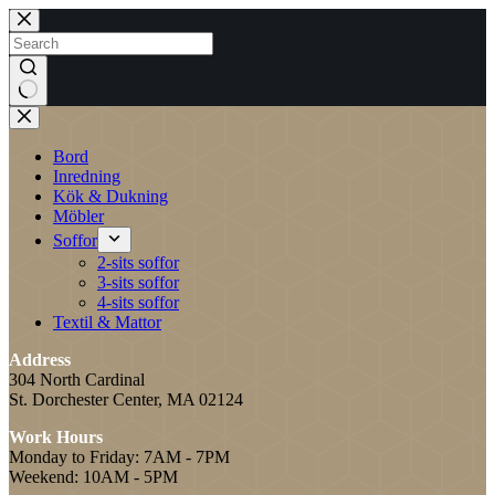
Skip
to
content
No
results
Bord
Inredning
Kök & Dukning
Möbler
Soffor
2-sits soffor
3-sits soffor
4-sits soffor
Textil & Mattor
Address
304 North Cardinal
St. Dorchester Center, MA 02124
Work Hours
Monday to Friday: 7AM - 7PM
Weekend: 10AM - 5PM