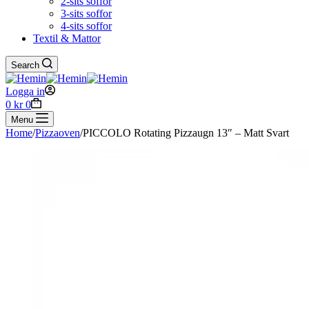
2-sits soffor
3-sits soffor
4-sits soffor
Textil & Mattor
Search
Logga in
Shopping
0
kr
0
cart
Menu
Home
/
Pizzaoven
/
PICCOLO Rotating Pizzaugn 13″ – Matt Svart