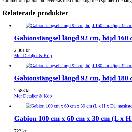
kommer din gabion att levereras med tillräckligt med spiraler i de län
Relaterade produkter
Gabionstängsel längd 92 cm, höjd 160 
2 301
kr
Mer Detaljer & Köp
Gabionstängsel längd 92 cm, höjd 180 
2 588
kr
Mer Detaljer & Köp
Gabion 100 cm x 60 cm x 30 cm (L x H 
722
kr