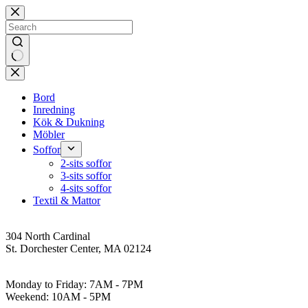
Skip
to
content
No
results
Bord
Inredning
Kök & Dukning
Möbler
Soffor
2-sits soffor
3-sits soffor
4-sits soffor
Textil & Mattor
Address
304 North Cardinal
St. Dorchester Center, MA 02124
Work Hours
Monday to Friday: 7AM - 7PM
Weekend: 10AM - 5PM