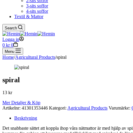
2-sits soffor
3-sits soffor
4-sits soffor
Textil & Mattor
Search
Logga in
Shopping
0
kr
0
cart
Menu
Home
/
Agricultural Products
/
spiral
spiral
13
kr
Mer Detaljer & Köp
Artikelnr:
41301353446
Kategori:
Agricultural Products
Varumärke:
Beskrivning
Det snabbaste sättet att koppla ihop våra nätmattor är med hjälp av sp