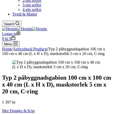
2-sits soffor
3-sits soffor
4-sits soffor
Textil & Mattor
Search
Logga in
Shopping
0
kr
0
cart
Menu
Home
/
Agricultural Products
/
Typ 2 påbyggnadsgabion 100 cm x
100 cm x 40 cm (L x H x D), maskstorlek 5 cm x 20 cm, C-ring
Typ 2 påbyggnadsgabion 100 cm x 100 cm
x 40 cm (L x H x D), maskstorlek 5 cm x
20 cm, C-ring
1 397
kr
Mer Detaljer & Köp