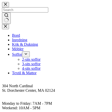
Skip
to
content
No
results
Bord
Inredning
Kök & Dukning
Möbler
Soffor
2-sits soffor
3-sits soffor
4-sits soffor
Textil & Mattor
Address
304 North Cardinal
St. Dorchester Center, MA 02124
Work Hours
Monday to Friday: 7AM - 7PM
Weekend: 10AM - 5PM