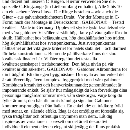
und dezent mit unseren C-Ringen. Hierfür verwenden Sie die.
spezielle C-Ringzange (im Lieferumfang enthalten), Alle 5 bis 10
cm ein sicherer Verschluss.. Die Ringe bestehen – wie auch die
Gitter – aus galvanbeschichtetem Draht.. Vor der Montage in C-
Form; nach der Montage in Dreiecksform.. GABIONA® – Testad
kvalitet – Made in Germany. Upplev ett stycke tyskt kvalitetsarbete
med våra gabioner. Vi ställer särskilt höga krav på våra galler för din
skull:. Hållbarhet hos beläggningen, hög draghållfasthet hos tråden,
hög skjuvhållfasthet hos svetspunkterna.. Just svetspunkternas
hållfasthet är det viktigaste kriteriet för nätets stabilitet – och därmed
för hela konstruktionen.. Beroende på tillverkare finns det stora
kvalitetsskillnader här. Vi låter regelbundet testa alla
kvalitetsegenskaper i testlaboratorier.. Den höga nivån på vår
kvalitet är din säkerhet.. GABIONA® – Gabioner: Allrounderna för
din trädgård. Bli din egen byggmästare. Dra nytta av hur enkelt det
är att förverkliga även komplexa byggprojekt med våra gabioner..
Kombinera kreativitet och hantverkskunnande; genomförandet är
imponerande enkelt. Se själv hur mångsidigt du kan förverkliga dina
personliga trädgårdsdrömmar med. våra stenkorgar. Varje korg du
fyller är unik; den bär. din omisskännliga signatur. Gabioner
kommer ursprungligen från Italien. En enkel idé: en trådkorg fylld
med stenar, en. slående effekt. Idag är det omöjligt att föreställa sig
tyska trädgårdar och offentliga utrymmen utan dem.. Låt dig
inspireras av variationen – oavsett om det är ett dekorativt
individuellt element eller en elegant skiljevägg; det finns praktiskt