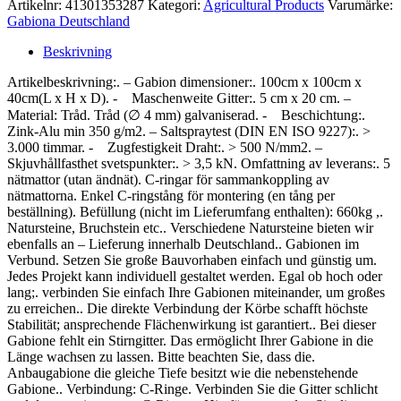
Artikelnr:
41301353287
Kategori:
Agricultural Products
Varumärke:
Gabiona Deutschland
Beskrivning
Artikelbeskrivning:. – Gabion dimensioner:. 100cm x 100cm x
40cm(L x H x D). - Maschenweite Gitter:. 5 cm x 20 cm. –
Material: Tråd. Tråd (∅ 4 mm) galvaniserad. - Beschichtung:.
Zink-Alu min 350 g/m2. – Saltspraytest (DIN EN ISO 9227):. >
3.000 timmar. - Zugfestigkeit Draht:. > 500 N/mm2. –
Skjuvhållfasthet svetspunkter:. > 3,5 kN. Omfattning av leverans:. 5
nätmattor (utan ändnät). C-ringar för sammankoppling av
nätmattorna. Enkel C-ringstång för montering (en tång per
beställning). Befüllung (nicht im Lieferumfang enthalten): 660kg ,.
Natursteine, Bruchstein etc.. Verschiedene Natursteine bieten wir
ebenfalls an – Lieferung innerhalb Deutschland.. Gabionen im
Verbund. Setzen Sie große Bauvorhaben einfach und günstig um.
Jedes Projekt kann individuell gestaltet werden. Egal ob hoch oder
lang;. verbinden Sie einfach Ihre Gabionen miteinander, um großes
zu erreichen.. Die direkte Verbindung der Körbe schafft höchste
Stabilität; ansprechende Flächenwirkung ist garantiert.. Bei dieser
Gabione fehlt ein Stirngitter. Das ermöglicht Ihrer Gabione in die
Länge wachsen zu lassen. Bitte beachten Sie, dass die.
Anbaugabione die gleiche Tiefe besitzt wie die nebenstehende
Gabione.. Verbindung: C-Ringe. Verbinden Sie die Gitter schlicht